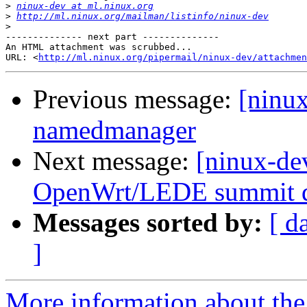
>
ninux-dev at ml.ninux.org
>
http://ml.ninux.org/mailman/listinfo/ninux-dev
>
-------------- next part --------------

An HTML attachment was scrubbed...

URL: <
http://ml.ninux.org/pipermail/ninux-dev/attachme
Previous message:
[ninux
namedmanager
Next message:
[ninux-d
OpenWrt/LEDE summit d
Messages sorted by:
[ d
]
More information about the 