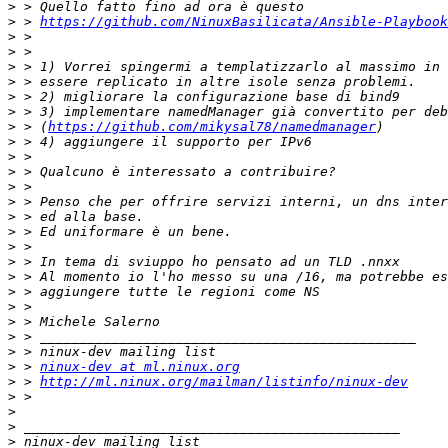
>
>
 > 
https://github.com/NinuxBasilicata/Ansible-Playbook
>
>
>
>
>
>
>
 > (
https://github.com/mikysal78/namedmanager
>
>
>
>
>
>
>
>
>
>
>
>
>
>
>
>
 > 
ninux-dev at ml.ninux.org
>
 > 
http://ml.ninux.org/mailman/listinfo/ninux-dev
>
>
>
>