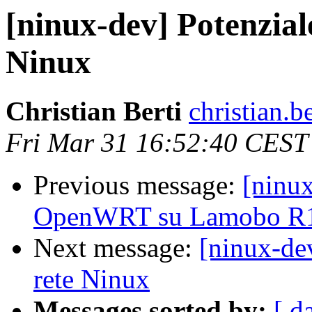
[ninux-dev] Potenzial
Ninux
Christian Berti
christian.b
Fri Mar 31 16:52:40 CEST
Previous message:
[ninu
OpenWRT su Lamobo R
Next message:
[ninux-de
rete Ninux
Messages sorted by:
[ d