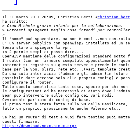
Il 31 marzo 2017 20:09, Christian Berti <
christian.bert
ha scritto:

>
>
>
Il "nome" può spaventare, ma non è così...non controlla
E' un server pubblico con openwisp2 installato ed un se
Senza stare a spiegare la vpn.

in 2 parole semplici posso dire....

OpenWISP mantiene delle configurazioni standard sotto f
I router (con un firmware compilato appositamente) quan
internet si registra su questo server e prende le confi
base per la vpn, olsr2, rete etc...(vari template creat
Da una sola interfaccia l'admin o gli admin (in futuro 
possibile dare accesso solo alla propria config) è poss
configurare il router.

Tutto questo semplifica tante cose, specie per chi non 
le configurazioni ed ha necessità di aiuto dove l'admin
Bean può intervenire sulle config dei vari nodi.

Ovviamente parliamo di config di base.

Il primo test è stata fatta sulla VM della Basilicata, 
fatto un proprio, prossimamente anche Palermo etc..

Se hai un router di test e vuoi fare testing puoi mette
https://download.nnxx.ninux.org/