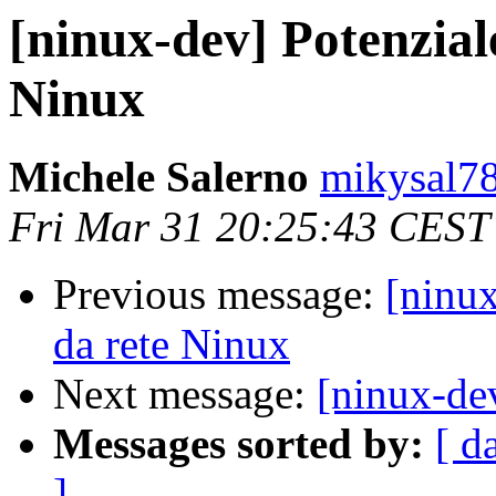
[ninux-dev] Potenzial
Ninux
Michele Salerno
mikysal78
Fri Mar 31 20:25:43 CEST
Previous message:
[ninu
da rete Ninux
Next message:
[ninux-de
Messages sorted by:
[ d
]