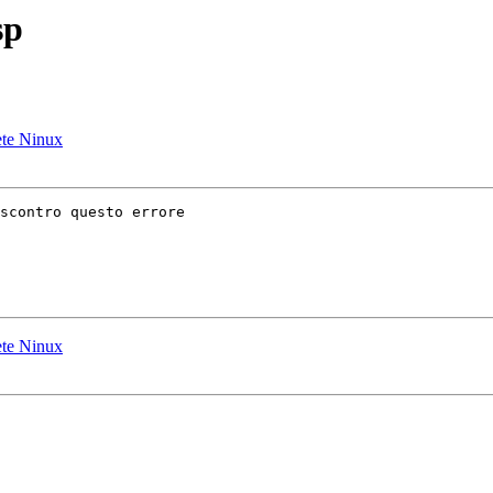
sp
ete Ninux
scontro questo errore

ete Ninux