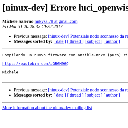
[ninux-dev] Errore luci_openwi
Michele Salerno
mikysal78 at gmail.com
Fri Mar 31 20:28:32 CEST 2017
Previous message:
[ninux-dev] Potenziale nodo sconnesso da r
Messages sorted by:
[ date ]
[ thread ]
[ subject ]
[ author ]
Compilando un nuovo firmware con ansible-nnxx (puro) ri
https://pastebin.com/aGBGM9GQ
Michele

Previous message:
[ninux-dev] Potenziale nodo sconnesso da r
Messages sorted by:
[ date ]
[ thread ]
[ subject ]
[ author ]
More information about the ninux-dev mailing list