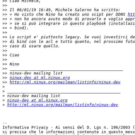
>>
>>
>>
>>
 > Ho visto che Nino ha creato uno scipt per DDNS 
htt
>>
>>
>>
>>
>>
>>
>>
>>
>>
>>
>>
>>
>>
>>
ninux-dev at ml.ninux.org
>>
http://ml.ninux.org/mailman/listinfo/ninux-dev
>
>
>
>
ninux-dev at ml.ninux.org
>
http://ml.ninux.org/mailman/listinfo/ninux-dev
-- 

Informativa Privacy - Ai sensi del D. Lgs n. 196/2003 (
si precisa che le informazioni contenute in questo mess