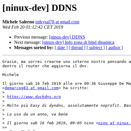
[ninux-dev] DDNS
Michele Salerno
mikysal78 at gmail.com
Wed Feb 20 01:12:42 CET 2019
Previous message:
[ninux-dev] DDNS
Next message:
[ninux-dev] Info zona di bind dinamica
Messages sorted by:
[ date ]
[ thread ]
[ subject ]
[ author ]
Grazie, ma vorrei crearne uno interno nostro pensando a
dentro il router che aggiorna il dns.

Michele

Il giorno sab 16 feb 2019 alle ore 09:36 Giuseppe De Ma
<
demarcog83 at gmail.com
> ha scritto:

>
>
https://www.duckdns.org
>
>
>
>
>
>
 Il giorno sab 16 feb 2019, 09:05 nino <
nino at ninux.
>>