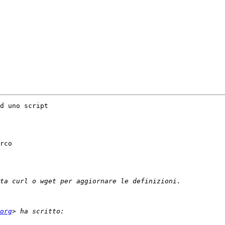
d uno script

rco

org