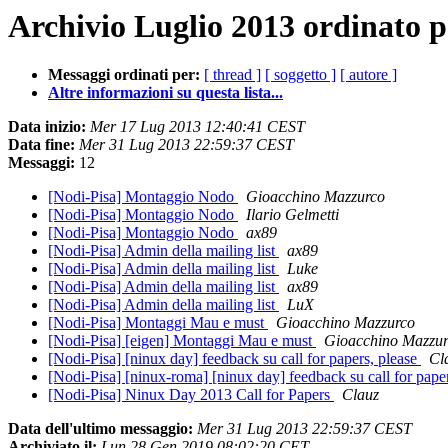
Archivio Luglio 2013 ordinato p
Messaggi ordinati per:
[ thread ]
[ soggetto ]
[ autore ]
Altre informazioni su questa lista...
Data inizio:
Mer 17 Lug 2013 12:40:41 CEST
Data fine:
Mer 31 Lug 2013 22:59:37 CEST
Messaggi:
12
[Nodi-Pisa] Montaggio Nodo
Gioacchino Mazzurco
[Nodi-Pisa] Montaggio Nodo
Ilario Gelmetti
[Nodi-Pisa] Montaggio Nodo
ax89
[Nodi-Pisa] Admin della mailing list
ax89
[Nodi-Pisa] Admin della mailing list
Luke
[Nodi-Pisa] Admin della mailing list
ax89
[Nodi-Pisa] Admin della mailing list
LuX
[Nodi-Pisa] Montaggi Mau e must
Gioacchino Mazzurco
[Nodi-Pisa] [eigen] Montaggi Mau e must
Gioacchino Mazzu
[Nodi-Pisa] [ninux day] feedback su call for papers, please
Cl
[Nodi-Pisa] [ninux-roma] [ninux day] feedback su call for pape
[Nodi-Pisa] Ninux Day 2013 Call for Papers
Clauz
Data dell'ultimo messaggio:
Mer 31 Lug 2013 22:59:37 CEST
Archiviato il:
Lun 28 Gen 2019 08:02:20 CET