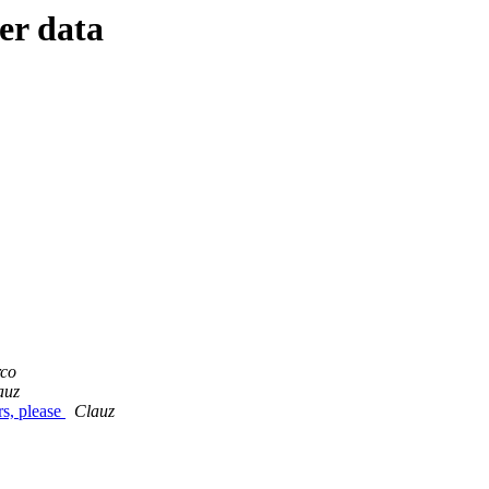
er data
rco
auz
rs, please
Clauz