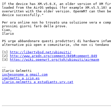
If the device has XM.v5.6.X, an older version of XM fir
loaded from the AirOS webgui (for example XM.v5.5.10) a
overwritten with the older version. OpenWRT can then be
device successfully."

Per ora online non ho trovato una soluzione vera e comp
prossimi giorni farò delle prove.

Ciao,

Ilario

PS urge abbandonare questi produttori di hardware infam
alternative più open e comunitarie, che non ci tendano 
[1] 
http://libertybsd.net/ubiquiti/
[2] 
http://www.aredn.org/comment/849#comment-849
[3] 
https://wiki.openwrt.org/toh/ubiquiti/airmaxm
-- 

iochesonome a gmail.com
igelmetti a iciq.es
ilario.gelmetti a estudiants.urv.cat