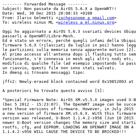
-------- Forwarded Message --------

Subject: Non passate da AirOS 5.6.X a OpenWRT!!

Date: Wed, 30 Dec 2015 20:08:33 +0100

From: Ilario Gelmetti <
iochesonome a gmail.com
>

To: wireless ninux ML <
wireless a ml.ninux.org
>

Oggi ho aggiornato a AirOS 5.6.3 svariati devices Ubiqu
passarli a OpenWRT/Libre-Mesh.

Ed è stato un errore, perché quegli infami della Ubiqui
firmware 5.6.X (rilasciati da luglio in poi) hanno legg
le partizioni sulla memoria senza apparente motivo [2].

Al primo accesso all'antenna dopo il flashing tutto sem
funzionante, s'è connessa in mesh agli altri nodi etc, 
modifica di qualche file (ad esempio impostando la pass
un riavvio, questi file non sono stati salvati.

In dmesg si trovano messaggi tipo:

jffs2: Newly-erased block contained word 0x19852003 at 
A posteriori ho trovato questo avviso [3]:

"Special Firmware Note: AirOS XM.v5.5.X images used U-B
(Dec 5 2012 - 15:23:07). The OpenWRT image can be succe
onto these versions of firmware. However, in July 2015 
a new version of firmware XM.v5.6.X. With this firmware
version was released, U-Boot 1.1.4.2-s956 (Jun 10 2015 
newer U-Boot version changes the memory size and starti
rootfs, cfg, and EEPROM. LOADING AN OPENWRT IMAGE ON A 
1.1.4.2-s956 WILL CAUSE THE DEVICE TO BE BRICKED!!!
