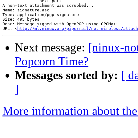
-------------- next part --------------

A non-text attachment was scrubbed...

Name: signature.asc

Type: application/pgp-signature

Size: 495 bytes

Desc: Message signed with OpenPGP using GPGMail

URL: <
http://ml.ninux.org/pipermail/not-wireless/attach
Next message:
[ninux-no
Popcorn Time?
Messages sorted by:
[ d
]
More information about the 