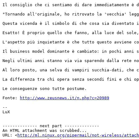
Il consiglio che ci sentiamo di dare immediatamente è d
"Tornando all'originale, ho ritrovato la 'vecchia' legg
Questa vicenda è il simbolo di che cosa sia diventato i
Esatto! È proprio quello che fanno, alla luce del sole,
L'aspetto più inquietante è che tutto questo avviene co
Il business model dominante è cambiato: in pochi anni s
Negli ultimi anni stanno via via sparendo dalla rete no
Al loro posto, una selva di vampiri succhia-dati, che c
La differenza tra chi opera senza secondi fini e chi op
Le conseguenze sono tutte postume.

Fonte: 
http://www.zeusnews.it/n.php?c=20989
--

LuX

-------------- next part --------------

An HTML attachment was scrubbed...

URL: <
http://ml.ninux.org/pipermail/not-wireless/attach