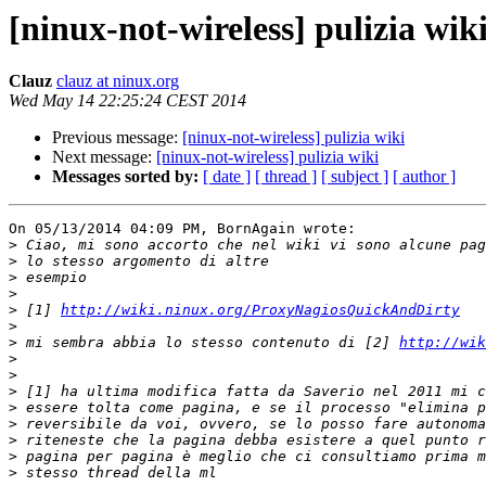
[ninux-not-wireless] pulizia wik
Clauz
clauz at ninux.org
Wed May 14 22:25:24 CEST 2014
Previous message:
[ninux-not-wireless] pulizia wiki
Next message:
[ninux-not-wireless] pulizia wiki
Messages sorted by:
[ date ]
[ thread ]
[ subject ]
[ author ]
On 05/13/2014 04:09 PM, BornAgain wrote:

>
>
>
>
>
 [1] 
http://wiki.ninux.org/ProxyNagiosQuickAndDirty
>
>
 mi sembra abbia lo stesso contenuto di [2] 
http://wik
>
>
>
>
>
>
>
>