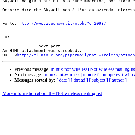
Skywell ha già distribuito alcune macchine, posizionate
Occorre dire che Skywell non è l'unica azienda interess
Fonte: 
http://www.zeusnews.it/n.php?c=20987
--

LuX

-------------- next part --------------

An HTML attachment was scrubbed...

URL: <
http://ml.ninux.org/pipermail/not-wireless/attach
Previous message:
[ninux-not-wireless] Not-wireless mailing lis
Next message:
[ninux-not-wireless] remote fs on openwrt with
Messages sorted by:
[ date ]
[ thread ]
[ subject ]
[ author ]
More information about the Not-wireless mailing list