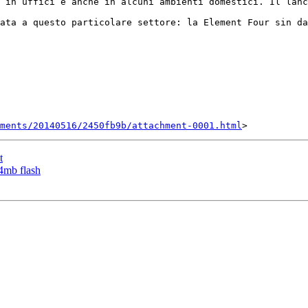
 in uffici e anche in alcuni ambienti domestici. Il lanc
ata a questo particolare settore: la Element Four sin da
ments/20140516/2450fb9b/attachment-0001.html
t
 4mb flash