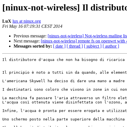
[ninux-not-wireless] Il distribu
LuX
lux at ninux.org
Fri May 16 07:19:31 CEST 2014
Previous message:
[ninux-not-wireless] Not-wireless mailing lis
Next message:
[ninux-not-wireless] remote fs on openwrt with
Messages sorted by:
[ date ]
[ thread ]
[ subject ]
[ author ]
Il distributore d'acqua che non ha bisogno di ricarica

Il principio è noto a tutti sin da quando, alle element
L'americana Skywell ha deciso di dare una mano a madre 
I destinatari sono coloro che vivono in zone in cui non
La macchina fa passare l'aria attraverso un filtro elet
L'acqua così ottenuta viene disinfettata con l'ozono, a
Infine, l'acqua è pronta per essere erogata e utilizzat
Uno schermo posto nella parte superiore della macchina 