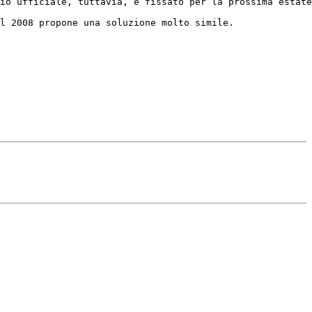
io ufficiale, tuttavia, è fissato per la prossima estate
l 2008 propone una soluzione molto simile.
