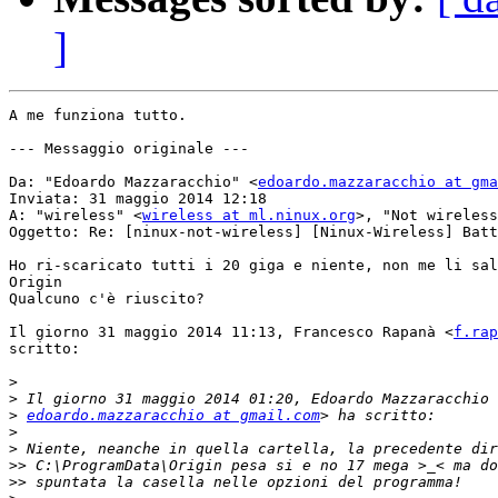
]
A me funziona tutto.

--- Messaggio originale ---

Da: "Edoardo Mazzaracchio" <
edoardo.mazzaracchio at gma
Inviata: 31 maggio 2014 12:18

A: "wireless" <
wireless at ml.ninux.org
>, "Not wireless
Oggetto: Re: [ninux-not-wireless] [Ninux-Wireless] Batt
Ho ri-scaricato tutti i 20 giga e niente, non me li sal
Origin

Qualcuno c'è riuscito?

Il giorno 31 maggio 2014 11:13, Francesco Rapanà <
f.rap
scritto:

>
>
>
edoardo.mazzaracchio at gmail.com
>
>
>>
>>