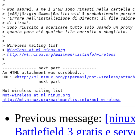
>
>
>
>
>
>
>
>
>
>
>
>
Wireless at ml.ninux.org
>
http://ml.ninux.org/mailman/listinfo/wireless
>
>
-------------- next part --------------

An HTML attachment was scrubbed...

URL: <
http://ml.ninux.org/pipermail/not-wireless/attach
-------------- next part --------------

_______________________________________________

Not-wireless at ml.ninux.org
http://ml.ninux.org/mailman/listinfo/not-wireless
Previous message:
[ninux
Battlefield 3 gratis e ser