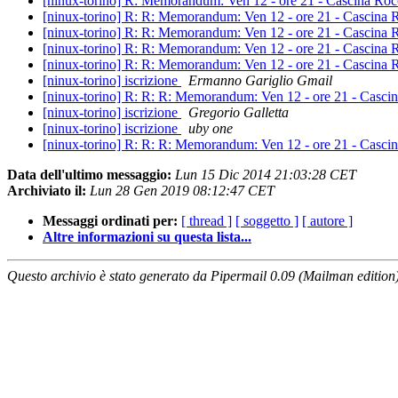
[ninux-torino] R: Memorandum: Ven 12 - ore 21 - Cascina Roc
[ninux-torino] R: R: Memorandum: Ven 12 - ore 21 - Cascina 
[ninux-torino] R: R: Memorandum: Ven 12 - ore 21 - Cascina 
[ninux-torino] R: R: Memorandum: Ven 12 - ore 21 - Cascina 
[ninux-torino] R: R: Memorandum: Ven 12 - ore 21 - Cascina 
[ninux-torino] iscrizione
Ermanno Gariglio Gmail
[ninux-torino] R: R: R: Memorandum: Ven 12 - ore 21 - Cascin
[ninux-torino] iscrizione
Gregorio Galletta
[ninux-torino] iscrizione
uby one
[ninux-torino] R: R: R: Memorandum: Ven 12 - ore 21 - Cascin
Data dell'ultimo messaggio:
Lun 15 Dic 2014 21:03:28 CET
Archiviato il:
Lun 28 Gen 2019 08:12:47 CET
Messaggi ordinati per:
[ thread ]
[ soggetto ]
[ autore ]
Altre informazioni su questa lista...
Questo archivio è stato generato da Pipermail 0.09 (Mailman edition)