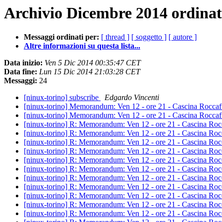
Archivio Dicembre 2014 ordinat
Messaggi ordinati per:
[ thread ]
[ soggetto ]
[ autore ]
Altre informazioni su questa lista...
Data inizio:
Ven 5 Dic 2014 00:35:47 CET
Data fine:
Lun 15 Dic 2014 21:03:28 CET
Messaggi:
24
[ninux-torino] subscribe
Edgardo Vincenti
[ninux-torino] Memorandum: Ven 12 - ore 21 - Cascina Roccaf
[ninux-torino] Memorandum: Ven 12 - ore 21 - Cascina Roccaf
[ninux-torino] R: Memorandum: Ven 12 - ore 21 - Cascina Roc
[ninux-torino] R: Memorandum: Ven 12 - ore 21 - Cascina Roc
[ninux-torino] R: Memorandum: Ven 12 - ore 21 - Cascina Roc
[ninux-torino] R: Memorandum: Ven 12 - ore 21 - Cascina Roc
[ninux-torino] R: Memorandum: Ven 12 - ore 21 - Cascina Roc
[ninux-torino] R: Memorandum: Ven 12 - ore 21 - Cascina Roc
[ninux-torino] R: Memorandum: Ven 12 - ore 21 - Cascina Roc
[ninux-torino] R: Memorandum: Ven 12 - ore 21 - Cascina Roc
[ninux-torino] R: Memorandum: Ven 12 - ore 21 - Cascina Roc
[ninux-torino] R: Memorandum: Ven 12 - ore 21 - Cascina Roc
[ninux-torino] R: Memorandum: Ven 12 - ore 21 - Cascina Roc