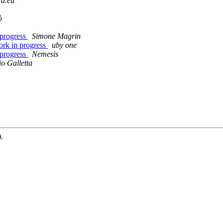
ca.eu
ò
 progress
Simone Magrin
ork in progress
uby one
 progress
Nemesis
o Galletta
.