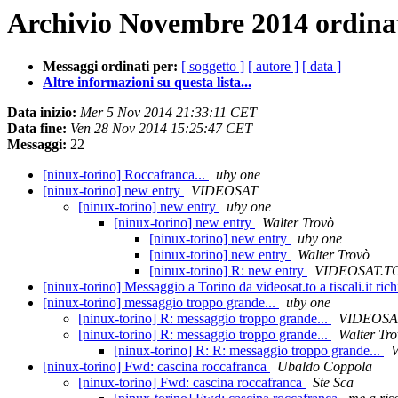
Archivio Novembre 2014 ordinat
Messaggi ordinati per:
[ soggetto ]
[ autore ]
[ data ]
Altre informazioni su questa lista...
Data inizio:
Mer 5 Nov 2014 21:33:11 CET
Data fine:
Ven 28 Nov 2014 15:25:47 CET
Messaggi:
22
[ninux-torino] Roccafranca...
uby one
[ninux-torino] new entry
VIDEOSAT
[ninux-torino] new entry
uby one
[ninux-torino] new entry
Walter Trovò
[ninux-torino] new entry
uby one
[ninux-torino] new entry
Walter Trovò
[ninux-torino] R: new entry
VIDEOSAT.T
[ninux-torino] Messaggio a Torino da videosat.to a tiscali.it ri
[ninux-torino] messaggio troppo grande...
uby one
[ninux-torino] R: messaggio troppo grande...
VIDEOSA
[ninux-torino] R: messaggio troppo grande...
Walter Tr
[ninux-torino] R: R: messaggio troppo grande...
[ninux-torino] Fwd: cascina roccafranca
Ubaldo Coppola
[ninux-torino] Fwd: cascina roccafranca
Ste Sca