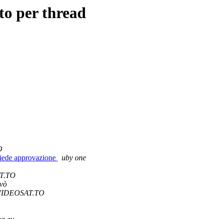
o per thread
O
chiede approvazione
uby one
T.TO
ovò
VIDEOSAT.TO