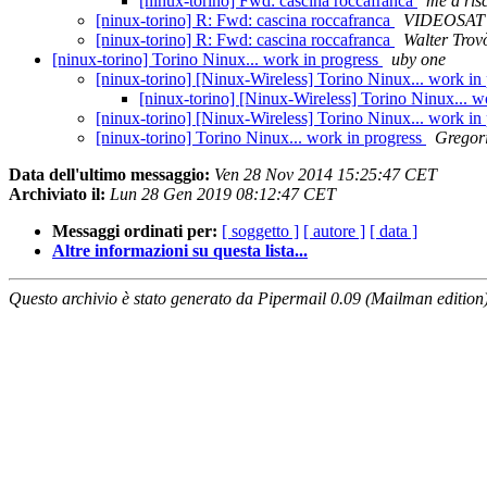
[ninux-torino] Fwd: cascina roccafranca
me a ris
[ninux-torino] R: Fwd: cascina roccafranca
VIDEOSAT
[ninux-torino] R: Fwd: cascina roccafranca
Walter Trov
[ninux-torino] Torino Ninux... work in progress
uby one
[ninux-torino] [Ninux-Wireless] Torino Ninux... work in
[ninux-torino] [Ninux-Wireless] Torino Ninux... w
[ninux-torino] [Ninux-Wireless] Torino Ninux... work in
[ninux-torino] Torino Ninux... work in progress
Gregori
Data dell'ultimo messaggio:
Ven 28 Nov 2014 15:25:47 CET
Archiviato il:
Lun 28 Gen 2019 08:12:47 CET
Messaggi ordinati per:
[ soggetto ]
[ autore ]
[ data ]
Altre informazioni su questa lista...
Questo archivio è stato generato da Pipermail 0.09 (Mailman edition)