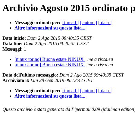
Archivio Agosto 2015 ordinato p
Messaggi ordinati per:
[ thread ]
[ autore ]
[ data ]
Altre informazioni su questa lista...
Data inizio:
Dom 2 Ago 2015 09:40:35 CEST
Data fine:
Dom 2 Ago 2015 09:40:35 CEST
Messaggi:
1
[ninux-torino] Buona estate NINUX
me a risca.eu
[ninux-torino] Buona estate NINUX
me a risca.eu
Data dell'ultimo messaggio:
Dom 2 Ago 2015 09:40:35 CEST
Archiviato il:
Lun 28 Gen 2019 08:12:47 CET
Messaggi ordinati per:
[ thread ]
[ autore ]
[ data ]
Altre informazioni su questa lista...
Questo archivio è stato generato da Pipermail 0.09 (Mailman edition)