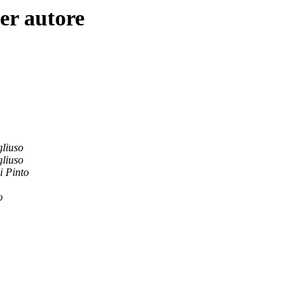
er autore
liuso
liuso
i Pinto
o