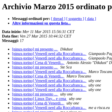
Archivio Marzo 2015 ordinato p
Messaggi ordinati per:
[ thread ]
[ soggetto ]
[ data ]
Altre informazioni su questa lista...
Data inizio:
Mer 11 Mar 2015 15:56:31 CET
Data fine:
Ven 27 Mar 2015 10:44:32 CET
Messaggi:
17
[ninux-torino] mi presento ...
Dikdust
[ninux-torino] Venerdì nerd alla Roccafranca...
Gianpaolo Pag
[ninux-torino] Venerdì nerd alla Roccafranca...
Gianpaolo Pag
[ninux-torino] Cena di Venerdi...
Antonio Alessio "Dikdust" D
[ninux-torino] mi presento ...
Ste Sca
[ninux-torino] Venerdì nerd alla Roccafranca...
Marco Toscan
[ninux-torino] Cena di Venerdi...
Marco Toscano
[ninux-torino] Venerdì nerd alla Roccafranca...
uby one
[ninux-torino] Venerdì nerd alla Roccafranca...
uby one
[ninux-torino] Venerdì nerd alla Roccafranca...
uby one
[ninux-torino] mi presento ...
uby one
[ninux-torino] Linux Day... e cena
uby one
[ninux-torino] Cena di Venerdi...
uby one
[ninux-torino] Venerdì nerd alla Roccafranca...
me a risca.eu