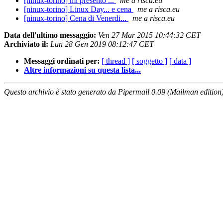
[ninux-torino] mi presento ...
me a risca.eu
[ninux-torino] Linux Day... e cena
me a risca.eu
[ninux-torino] Cena di Venerdi...
me a risca.eu
Data dell'ultimo messaggio:
Ven 27 Mar 2015 10:44:32 CET
Archiviato il:
Lun 28 Gen 2019 08:12:47 CET
Messaggi ordinati per:
[ thread ]
[ soggetto ]
[ data ]
Altre informazioni su questa lista...
Questo archivio è stato generato da Pipermail 0.09 (Mailman edition)