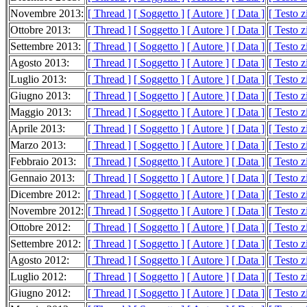
Novembre 2013:
[ Thread ]
[ Soggetto ]
[ Autore ]
[ Data ]
[ Testo 
Ottobre 2013:
[ Thread ]
[ Soggetto ]
[ Autore ]
[ Data ]
[ Testo 
Settembre 2013:
[ Thread ]
[ Soggetto ]
[ Autore ]
[ Data ]
[ Testo 
Agosto 2013:
[ Thread ]
[ Soggetto ]
[ Autore ]
[ Data ]
[ Testo 
Luglio 2013:
[ Thread ]
[ Soggetto ]
[ Autore ]
[ Data ]
[ Testo 
Giugno 2013:
[ Thread ]
[ Soggetto ]
[ Autore ]
[ Data ]
[ Testo 
Maggio 2013:
[ Thread ]
[ Soggetto ]
[ Autore ]
[ Data ]
[ Testo 
Aprile 2013:
[ Thread ]
[ Soggetto ]
[ Autore ]
[ Data ]
[ Testo 
Marzo 2013:
[ Thread ]
[ Soggetto ]
[ Autore ]
[ Data ]
[ Testo 
Febbraio 2013:
[ Thread ]
[ Soggetto ]
[ Autore ]
[ Data ]
[ Testo 
Gennaio 2013:
[ Thread ]
[ Soggetto ]
[ Autore ]
[ Data ]
[ Testo 
Dicembre 2012:
[ Thread ]
[ Soggetto ]
[ Autore ]
[ Data ]
[ Testo 
Novembre 2012:
[ Thread ]
[ Soggetto ]
[ Autore ]
[ Data ]
[ Testo 
Ottobre 2012:
[ Thread ]
[ Soggetto ]
[ Autore ]
[ Data ]
[ Testo 
Settembre 2012:
[ Thread ]
[ Soggetto ]
[ Autore ]
[ Data ]
[ Testo 
Agosto 2012:
[ Thread ]
[ Soggetto ]
[ Autore ]
[ Data ]
[ Testo 
Luglio 2012:
[ Thread ]
[ Soggetto ]
[ Autore ]
[ Data ]
[ Testo 
Giugno 2012:
[ Thread ]
[ Soggetto ]
[ Autore ]
[ Data ]
[ Testo 