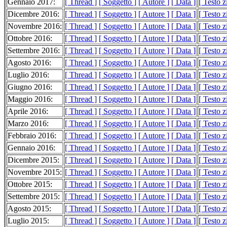
Gennaio 2017:
[ Thread ]
[ Soggetto ]
[ Autore ]
[ Data ]
[ Testo 
Dicembre 2016:
[ Thread ]
[ Soggetto ]
[ Autore ]
[ Data ]
[ Testo 
Novembre 2016:
[ Thread ]
[ Soggetto ]
[ Autore ]
[ Data ]
[ Testo 
Ottobre 2016:
[ Thread ]
[ Soggetto ]
[ Autore ]
[ Data ]
[ Testo 
Settembre 2016:
[ Thread ]
[ Soggetto ]
[ Autore ]
[ Data ]
[ Testo 
Agosto 2016:
[ Thread ]
[ Soggetto ]
[ Autore ]
[ Data ]
[ Testo 
Luglio 2016:
[ Thread ]
[ Soggetto ]
[ Autore ]
[ Data ]
[ Testo 
Giugno 2016:
[ Thread ]
[ Soggetto ]
[ Autore ]
[ Data ]
[ Testo 
Maggio 2016:
[ Thread ]
[ Soggetto ]
[ Autore ]
[ Data ]
[ Testo 
Aprile 2016:
[ Thread ]
[ Soggetto ]
[ Autore ]
[ Data ]
[ Testo 
Marzo 2016:
[ Thread ]
[ Soggetto ]
[ Autore ]
[ Data ]
[ Testo 
Febbraio 2016:
[ Thread ]
[ Soggetto ]
[ Autore ]
[ Data ]
[ Testo 
Gennaio 2016:
[ Thread ]
[ Soggetto ]
[ Autore ]
[ Data ]
[ Testo 
Dicembre 2015:
[ Thread ]
[ Soggetto ]
[ Autore ]
[ Data ]
[ Testo 
Novembre 2015:
[ Thread ]
[ Soggetto ]
[ Autore ]
[ Data ]
[ Testo 
Ottobre 2015:
[ Thread ]
[ Soggetto ]
[ Autore ]
[ Data ]
[ Testo 
Settembre 2015:
[ Thread ]
[ Soggetto ]
[ Autore ]
[ Data ]
[ Testo 
Agosto 2015:
[ Thread ]
[ Soggetto ]
[ Autore ]
[ Data ]
[ Testo 
Luglio 2015:
[ Thread ]
[ Soggetto ]
[ Autore ]
[ Data ]
[ Testo 