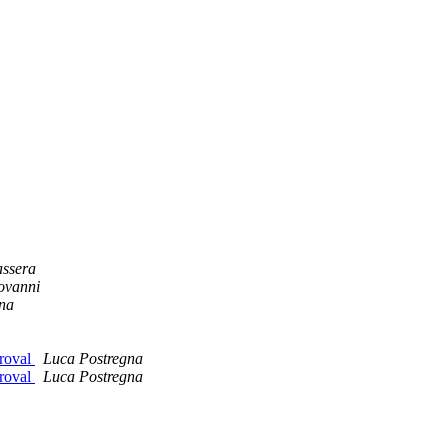
ssera
ovanni
na
proval
Luca Postregna
proval
Luca Postregna