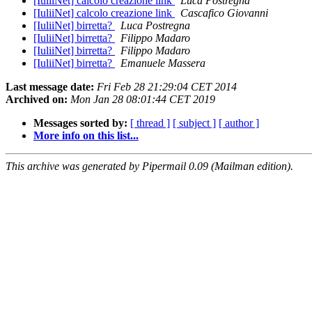
[IuliiNet] calcolo creazione link
Luca Postregna
[IuliiNet] calcolo creazione link
Cascafico Giovanni
[IuliiNet] birretta?
Luca Postregna
[IuliiNet] birretta?
Filippo Madaro
[IuliiNet] birretta?
Filippo Madaro
[IuliiNet] birretta?
Emanuele Massera
Last message date:
Fri Feb 28 21:29:04 CET 2014
Archived on:
Mon Jan 28 08:01:44 CET 2019
Messages sorted by:
[ thread ]
[ subject ]
[ author ]
More info on this list...
This archive was generated by Pipermail 0.09 (Mailman edition).