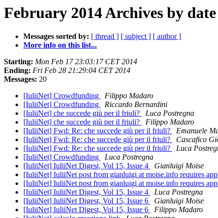
February 2014 Archives by date
Messages sorted by:
[ thread ]
[ subject ]
[ author ]
More info on this list...
Starting:
Mon Feb 17 23:03:17 CET 2014
Ending:
Fri Feb 28 21:29:04 CET 2014
Messages:
20
[IuliiNet] Crowdfunding
Filippo Madaro
[IuliiNet] Crowdfunding
Riccardo Bernardini
[IuliiNet] che succede giù per il friuli?
Luca Postregna
[IuliiNet] che succede giù per il friuli?
Filippo Madaro
[IuliiNet] Fwd: Re: che succede giù per il friuli?
Emanuele Ma
[IuliiNet] Fwd: Re: che succede giù per il friuli?
Cascafico Gi
[IuliiNet] Fwd: Re: che succede giù per il friuli?
Luca Postreg
[IuliiNet] Crowdfunding
Luca Postregna
[IuliiNet] IuliiNet Digest, Vol 15, Issue 4
Gianluigi Moise
[IuliiNet] IuliiNet post from gianluigi at moise.info requires ap
[IuliiNet] IuliiNet post from gianluigi at moise.info requires ap
[IuliiNet] IuliiNet Digest, Vol 15, Issue 4
Luca Postregna
[IuliiNet] IuliiNet Digest, Vol 15, Issue 6
Gianluigi Moise
[IuliiNet] IuliiNet Digest, Vol 15, Issue 6
Filippo Madaro