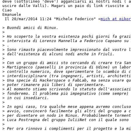
deve (sottolineo 'deve') agganciarsi ai nostri nodi ( a
uscire dalle Valli). Magari un paio di link riuscite a 
Ciao

Emanuele

 Il 20/mar/2014 11:24 "Michele Federico" <
mich at pikor
>
>
>
>
 intervista di Lorenzo Mannella a Federico Capoano su 
>
>
>
>
>
>
>
>
>
>
>
>
>
>
>
>
>
>
>
>