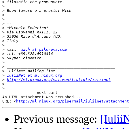
>
>
>
>
>
>
>
>
>
>
>
>
 mail: 
mich at pikorama.com
>
>
>
>
>
>
IuliiNet at ml.ninux.org
>
http://ml.ninux.org/mailman/listinfo/iuliinet
>
>
-------------- next part --------------

An HTML attachment was scrubbed...

URL: <
http://ml.ninux.org/pipermail/iuliinet/attachment
Previous message:
[Iulii