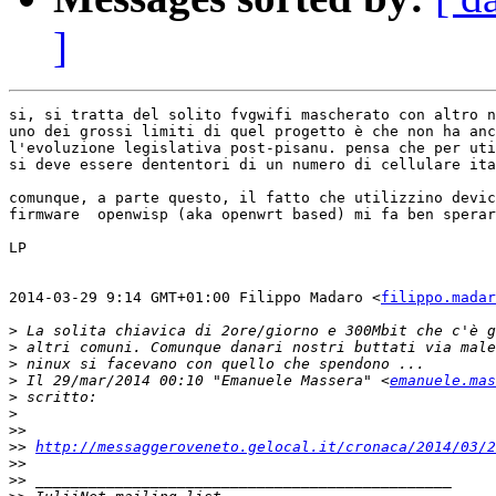
]
si, si tratta del solito fvgwifi mascherato con altro n
uno dei grossi limiti di quel progetto è che non ha anc
l'evoluzione legislativa post-pisanu. pensa che per uti
si deve essere dententori di un numero di cellulare ita
comunque, a parte questo, il fatto che utilizzino devic
firmware  openwisp (aka openwrt based) mi fa ben sperar
LP

2014-03-29 9:14 GMT+01:00 Filippo Madaro <
filippo.madar
>
>
>
>
 Il 29/mar/2014 00:10 "Emanuele Massera" <
emanuele.mas
>
>
>>
>>
http://messaggeroveneto.gelocal.it/cronaca/2014/03/2
>>
>>