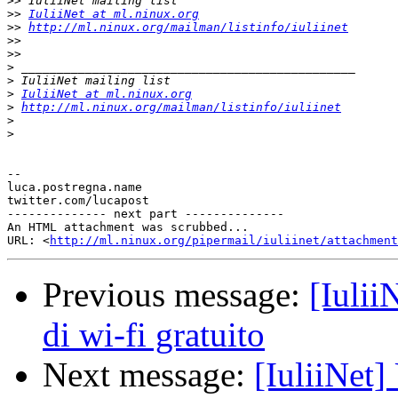
>>
>>
IuliiNet at ml.ninux.org
>>
http://ml.ninux.org/mailman/listinfo/iuliinet
>>
>>
>
>
>
IuliiNet at ml.ninux.org
>
http://ml.ninux.org/mailman/listinfo/iuliinet
>
>
-- 

luca.postregna.name

twitter.com/lucapost

-------------- next part --------------

An HTML attachment was scrubbed...

URL: <
http://ml.ninux.org/pipermail/iuliinet/attachment
Previous message:
[Iulii
di wi-fi gratuito
Next message:
[IuliiNet] 