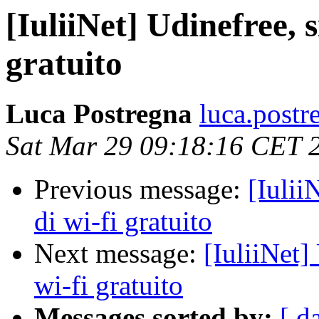
[IuliiNet] Udinefree, s
gratuito
Luca Postregna
luca.postr
Sat Mar 29 09:18:16 CET 
Previous message:
[Iulii
di wi-fi gratuito
Next message:
[IuliiNet] 
wi-fi gratuito
Messages sorted by:
[ d