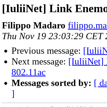
[IuliiNet] Link Enem
Filippo Madaro
filippo.m
Thu Nov 19 23:03:29 CET 
Previous message:
[Iulii
Next message:
[IuliiNet
802.11ac
Messages sorted by:
[ d
]