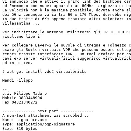
Vi annuncio che è attivo il primo link del backbone car
ed Enemonzo con nuovi apparati ac 80Mhz larghezza di ba
La velocità non è la massima possibile, dovuta anche al
dei 5Ghz comunque varia tra 60 e 170 Mbps, dovrebbe mig
in due tratte di 6Km appena troviamo altri volontari in
Villasantina ...

Per indirizzare le antenne utilizzerei gli IP 10.100.61
risultano liberi.

Per collegare Layer-2 le nuvole di Stregna e Tolmezzo c
usare gli Switch virtuali VDE che possono essere colleg
remoti tramite interfaccie TUN , un tool grafico per co
cavi e/o server virtuali/fisici suggerisco virtualbrick
ed intuitivo.

# apt-get install vde2 virtualbricks

Mandi Filippo

-- 

p.i. Filippo Madaro

Mobile 3883448904

Fax 04321840272

-------------- next part --------------

A non-text attachment was scrubbed...

Name: signature.asc

Type: application/pgp-signature

Size: 819 bytes
