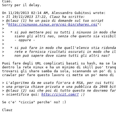
Ciao.

Sorry per il delay.

On 11/20/2013 02:14 AM, Alessandro Gubitosi wrote:

>
>
>
 "
http://ninuxoo.ninux.org/cgi-bin/shares.cgi
>
>
>
>
>
>
>
>
Puoi fare degli URL complicati basati su hash, ma se la
dentro la rete ninux e ha un minimo di skill puo' tranq
trovarsi gli share samba da sola, scannando un po' di i
crawler per fare questo lavoro ci mette un po' meno di 
>
>
>
>
 scientifica qui: 
http://ijcit.com/?
Se c'e' "ciccia" perche' no? :)

Clauz
