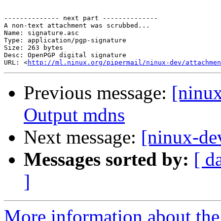
-------------- next part --------------

A non-text attachment was scrubbed...

Name: signature.asc

Type: application/pgp-signature

Size: 263 bytes

Desc: OpenPGP digital signature

URL: <
http://ml.ninux.org/pipermail/ninux-dev/attachmen
Previous message:
[ninux
Output mdns
Next message:
[ninux-de
Messages sorted by:
[ d
]
More information about the 