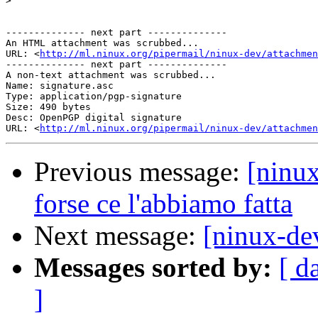
>
-------------- next part --------------

An HTML attachment was scrubbed...

URL: <
http://ml.ninux.org/pipermail/ninux-dev/attachme
-------------- next part --------------

A non-text attachment was scrubbed...

Name: signature.asc

Type: application/pgp-signature

Size: 490 bytes

Desc: OpenPGP digital signature

URL: <
http://ml.ninux.org/pipermail/ninux-dev/attachmen
Previous message:
[ninu
forse ce l'abbiamo fatta
Next message:
[ninux-de
Messages sorted by:
[ d
]