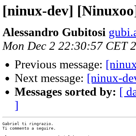
[ninux-dev] [Ninuxo
Alessandro Gubitosi
gubi.
Mon Dec 2 22:30:57 CET 
Previous message:
[ninu
Next message:
[ninux-de
Messages sorted by:
[ d
]
Gabriel ti ringrazio.

Ti commento a seguire.
