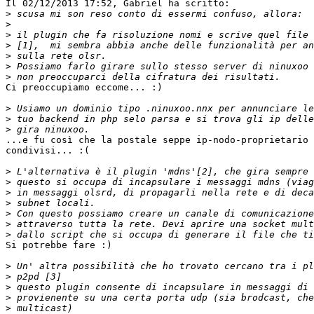
Il 02/12/2013 17:52, Gabriel ha scritto:

>
>
>
>
>
>
>
Ci preoccupiamo eccome... :)

>
>
>
...e fu così che la postale seppe ip-nodo-proprietario 
condivisi... :(

>
>
>
>
>
>
>
Si potrebbe fare :)

>
>
>
>
>