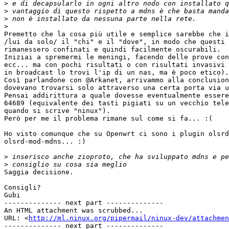
>
>
>
>
Premetto che la cosa più utile e semplice sarebbe che i
/lui da solo/ il "chi" e il "dove", in modo che questi 
rimanessero confinati e quindi facilmente oscurabili.

Iniziai a spremermi le meningi, facendo delle prove con
ecc... ma con pochi risultati o con risultati invasivi 
in broadcast lo trovi l'ip di un nas, ma è poco etico).

Così parlandone con @Arkanet, arrivammo alla conclusion
dovevano trovarsi solo attraverso una certa porta via u
Pensai addirittura a quale dovesse eventualmente essere
64689 (equivalente dei tasti pigiati su un vecchio tele
quando si scrive "ninux").

Però per me il problema rimane sul come si fa... :(

Ho visto comunque che su Openwrt ci sono i plugin olsrd
olsrd-mod-mdns... :)

>
>
Saggia decisione.

Consigli?

Gubi

-------------- next part --------------

An HTML attachment was scrubbed...

URL: <
http://ml.ninux.org/pipermail/ninux-dev/attachme
-------------- next part --------------
