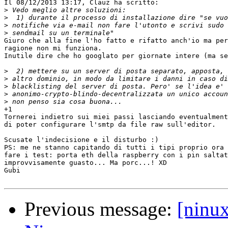
Il 08/12/2013 13:17, Clauz ha scritto:

>
>
>
>
Giuro che alla fine l'ho fatto e rifatto anch'io ma per
ragione non mi funziona.

Inutile dire che ho googlato per giornate intere (ma se
>
>
>
>
>
+1

Tornerei indietro sui miei passi lasciando eventualment
di poter configurare l'smtp da file raw sull'editor.

Scusate l'indecisione e il disturbo :)

PS: me ne stanno capitando di tutti i tipi proprio ora 
fare i test: porta eth della raspberry con i pin saltat
improvvisamente guasto... Ma porc...! XD

Gubi

Previous message:
[ninux