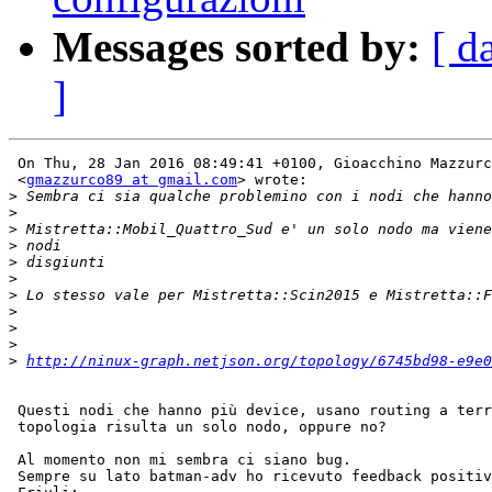
Messages sorted by:
[ d
]
 On Thu, 28 Jan 2016 08:49:41 +0100, Gioacchino Mazzurc
 <
gmazzurco89 at gmail.com
> wrote:

>
>
>
>
>
>
>
>
>
>
>
http://ninux-graph.netjson.org/topology/6745bd98-e9e0
 Questi nodi che hanno più device, usano routing a terr
 topologia risulta un solo nodo, oppure no?

 Al momento non mi sembra ci siano bug.

 Sempre su lato batman-adv ho ricevuto feedback positiv