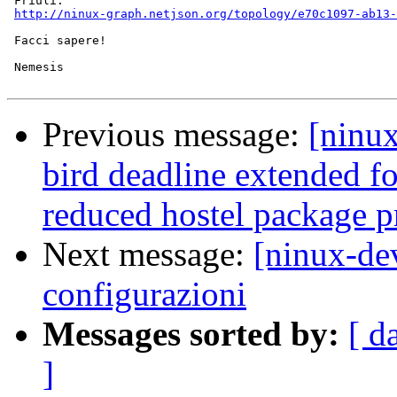
 Friuli:

http://ninux-graph.netjson.org/topology/e70c1097-ab13-
 Facci sapere!

 Nemesis

Previous message:
[ninu
bird deadline extended f
reduced hostel package p
Next message:
[ninux-de
configurazioni
Messages sorted by:
[ d
]