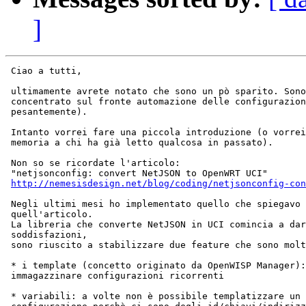
]
 Ciao a tutti,

 ultimamente avrete notato che sono un pò sparito. Sono
 concentrato sul fronte automazione delle configurazion
 pesantemente).

 Intanto vorrei fare una piccola introduzione (o vorrei
 memoria a chi ha già letto qualcosa in passato).

 Non so se ricordate l'articolo:

 "netjsonconfig: convert NetJSON to OpenWRT UCI"

http://nemesisdesign.net/blog/coding/netjsonconfig-con
 Negli ultimi mesi ho implementato quello che spiegavo 
 quell'articolo.

 La libreria che converte NetJSON in UCI comincia a dar
 soddisfazioni,

 sono riuscito a stabilizzare due feature che sono molt
 * i template (concetto originato da OpenWISP Manager):
 immagazzinare configurazioni ricorrenti

 * variabili: a volte non è possibile templatizzare un 