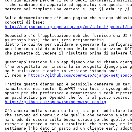
 configurazione perchè ci sono degli id/chiavi/indirizz
   che cambiano da apparato ad apparato; con questa fea
 mettere nel template una variabile, eg: {{ eth0_ip }}

 Sulla documentazione c'è una pagina che spiega abbasta
 concetti di base:

http://netjsonconfig.openwisp.org/en/latest/general/ba
 Dopodichè c'è l'applicazione web che fornisce una UI (
 piuttosto base) che utilizza netjsonconfig

 dietro le quinte per validare e generare la configuraz
 una funzionalità di anteprima della configurazione UCI

 che permette di vedere il risultato prima di salvare l
 Quest'applicazione è un'app django che si chiama djang
 l'ho progettata per inserirla in progetti django più g
 ma è utilizzabile anche in versione "standalone".

 Il repo è 
https://github.com/openwisp/django-netjsonco
 Tramite questa django app è possibile generare un tar.
 manualmente nei router OpenWRT (via luci o sysupgrade)
 oppure per chi preferisce automatizzare i task ripetit
 un pacchettino per OpenWRT che lo fa al posto vostro:

https://github.com/openwisp/openwisp-config
 C'è ancora molta strada da fare, sia per soddisfare tu
 che servono ad OpenWISP che quelle che servono a Ninux
 ma credo di essere sulla buona strada perchè quello ch
 riesce a portare a casa i risultati che servono, nelle
 settimane l'ho dato in pasto ad un cliente early adopt