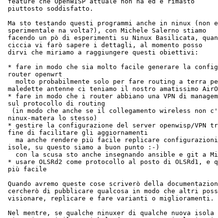
 feature che OpenWISP attuale non ha ed è rimasto

 piuttosto soddisfatto.

 Ma sto testando questi programmi anche in ninux (non e
 sperimentale na volta?), con Michele Salerno stiamo

 facendo un pò di esperimenti su Ninux Basilicata, quan
 ciccia vi farò sapere i dettagli, al momento posso

 dirvi che miriamo a raggiungere questi obiettivi:

 * fare in modo che sia molto facile generare la config
 router openwrt

   molto probabilmente solo per fare routing a terra pe
 maledette antenne ci teniamo il nostro amatissimo AirO
 * fare in modo che i router abbiano una VPN di managem
 sul protocollo di routing

  (in modo che anche se il collegamento wireless non c'
 ninux-matera lo stesso)

 * gestire la configurazione del server openwisp/VPN tr
 fine di facilitare gli aggiornamenti

   ma anche rendere più facile replicare configurazioni
 isole, su questo siamo a buon punto :-)

   con la scusa sto anche insegnando ansible e git a Mi
 * usare OLSRd2 come protocollo al posto di OLSRd1, e q
 più facile

 Quando avremo queste cose scriverò della documentazion
 cercherò di pubblicare qualcosa in modo che altri poss
 visionare, replicare e fare varianti o miglioramenti.

 Nel mentre, se qualche ninuxer di qualche nuova isola 