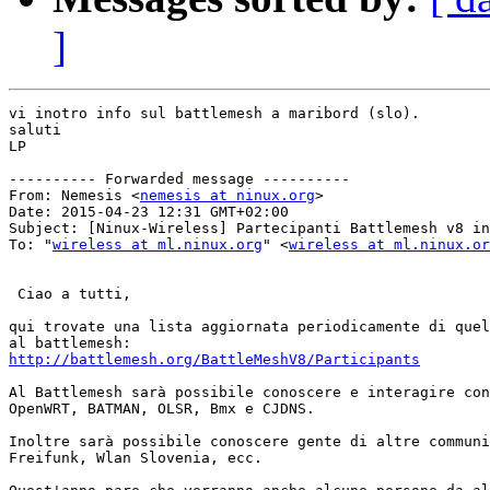
]
vi inotro info sul battlemesh a maribord (slo).

saluti

LP

---------- Forwarded message ----------

From: Nemesis <
nemesis at ninux.org
>

Date: 2015-04-23 12:31 GMT+02:00

Subject: [Ninux-Wireless] Partecipanti Battlemesh v8 in
To: "
wireless at ml.ninux.org
" <
wireless at ml.ninux.or
 Ciao a tutti,

qui trovate una lista aggiornata periodicamente di quel
http://battlemesh.org/BattleMeshV8/Participants
Al Battlemesh sarà possibile conoscere e interagire con
OpenWRT, BATMAN, OLSR, Bmx e CJDNS.

Inoltre sarà possibile conoscere gente di altre communi
Freifunk, Wlan Slovenia, ecc.
