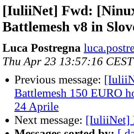
[IuliiNet] Fwd: [Ninu
Battlemesh v8 in Slov
Luca Postregna
luca.postr
Thu Apr 23 13:57:16 CEST
Previous message:
[Iulii
Battlemesh 150 EURO hot
24 Aprile
Next message:
[IuliiNet]
Messages sorted by:
[ d