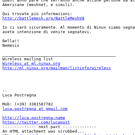
Quest'anno pare che verranno anche alcune persone da al
Americane (meshnet, e simili).

http://battlemesh.org/BattleMeshV8
Io ci sarò sicuramente. Al momento di Ninux siamo segna
avete intenzione di venire segnatevi.

Bella!!

Nemesis

_______________________________________________

Wireless at ml.ninux.org
http://ml.ninux.org/mailman/listinfo/wireless
-- 

Luca Postregna

luca.postregna at gmail.com
http://luca.postregna.name
https://twitter.com/lucapost

-------------- next part --------------

An HTML attachment was scrubbed...
