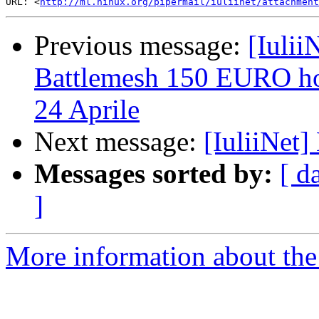
URL: <
http://ml.ninux.org/pipermail/iuliinet/attachment
Previous message:
[Iulii
Battlemesh 150 EURO hot
24 Aprile
Next message:
[IuliiNet]
Messages sorted by:
[ d
]
More information about the 