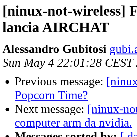
[ninux-not-wireles
lancia AIRCHAT
Alessandro Gubitosi
gubi.
Sun May 4 22:01:28 CEST
Previous message:
[ninux
Popcorn Time?
Next message:
[ninux-no
computer arm da nvidia.
Messages sorted by:
[ d