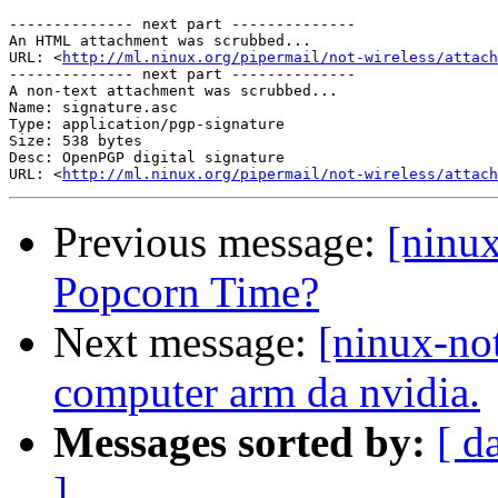
-------------- next part --------------

An HTML attachment was scrubbed...

URL: <
http://ml.ninux.org/pipermail/not-wireless/attach
-------------- next part --------------

A non-text attachment was scrubbed...

Name: signature.asc

Type: application/pgp-signature

Size: 538 bytes

Desc: OpenPGP digital signature

URL: <
http://ml.ninux.org/pipermail/not-wireless/attach
Previous message:
[ninux
Popcorn Time?
Next message:
[ninux-no
computer arm da nvidia.
Messages sorted by:
[ d
]