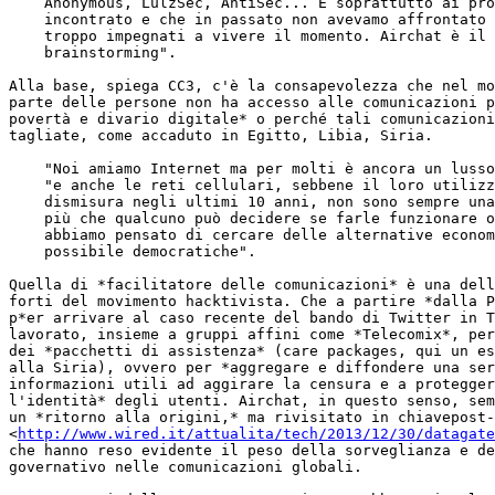
    Anonymous, LulzSec, AntiSec... E soprattutto ai pro
    incontrato e che in passato non avevamo affrontato 
    troppo impegnati a vivere il momento. Airchat è il 
    brainstorming".

Alla base, spiega CC3, c'è la consapevolezza che nel mo
parte delle persone non ha accesso alle comunicazioni p
povertà e divario digitale* o perché tali comunicazioni
tagliate, come accaduto in Egitto, Libia, Siria.

    "Noi amiamo Internet ma per molti è ancora un lusso
    "e anche le reti cellulari, sebbene il loro utilizz
    dismisura negli ultimi 10 anni, non sono sempre una
    più che qualcuno può decidere se farle funzionare o
    abbiamo pensato di cercare delle alternative econom
    possibile democratiche".

Quella di *facilitatore delle comunicazioni* è una dell
forti del movimento hacktivista. Che a partire *dalla P
p*er arrivare al caso recente del bando di Twitter in T
lavorato, insieme a gruppi affini come *Telecomix*, per
dei *pacchetti di assistenza* (care packages, qui un es
alla Siria), ovvero per *aggregare e diffondere una ser
informazioni utili ad aggirare la censura e a protegger
l'identità* degli utenti. Airchat, in questo senso, sem
un *ritorno alla origini,* ma rivisitato in chiavepost-
<
http://www.wired.it/attualita/tech/2013/12/30/datagate
che hanno reso evidente il peso della sorveglianza e de
governativo nelle comunicazioni globali.
