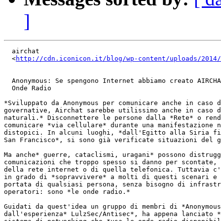
]
  airchat

  <
http://cdn.iconicon.it/blog/wp-content/uploads/2014/
  Anonymous: Se spengono Internet abbiamo creato AIRCHA
  Onde Radio

*Sviluppato da Anonymous per comunicare anche in caso d
governative, Airchat sarebbe utilissimo anche in caso d
naturali.* Disconnettere le persone dalla *Rete* o rend
comunicare *via cellulare* durante una manifestazione n
distopici. In alcuni luoghi, *dall'Egitto alla Siria fi
San Francisco*, si sono già verificate situazioni del g
Ma anche* guerre, cataclismi, uragani* possono distrugg
comunicazioni che troppo spesso si danno per scontate, 
della rete internet o di quella telefonica. Tuttavia c'
in grado di *sopravvivere* a molti di questi scenari e 
portata di qualsiasi persona, senza bisogno di infrastr
operatori: sono *le onde radio.*

Guidati da quest'idea un gruppo di membri di *Anonymous
dall'esperienza* LulzSec/Antisec*, ha appena lanciato *