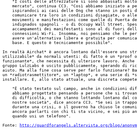
    "I costi delle attrezzature si sono abbassati molto
    mercato", continua CC3. "Così abbiamo iniziato a pe
    ispirandoci ai casi delle Ong che stanno in posti d
    comunicare tra loro in condizioni disagiate, o alle
    movimenti e manifestazioni come quelle di Puerta de
    indignados spagnoli - o di Occupy Wall Street. Spes
    accampamenti dei manifestanti sono al di fuori dell
    connessioni Wi-Fi. Insomma, noi pensiamo che le per
    avere un'alternativa libera e gratuita per comunica
    base. E questo è tecnicamente possibile".

In realtà Airchat* è ancora lontano dall'essere uno str
utilizzabile* da normali utenti: di fatto è un *proof o
funzionante*, che necessita di ulteriore lavoro. Anche 
gruppo LulzLabs è uscito pubblicamente, sperando di ric
aiuto. Ma alla fine cosa serve per farlo funzionare? Ba
un *radiotrasmettitore*, un *laptop*, e una serie di *s
installare. E, allo stato attuale, una discreta compete
    "È stato testato sul campo, anche in condizioni dif
    abbiamo progettato pensando a persone che si trovan
    di difficoltà, o che stanno lottando lontano dal co
    nostre società", dice ancora CC3. "Se sei in trappo
    durante una crisi, o il governo ha chiuso le comuni
    ancora parlarti con chi ti sta vicino, e sei più an
    quando usi un telefono".

Fonte: 
http://guardforangels.altervista.org/blog/anonym