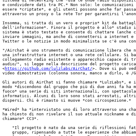
sistema di networking che *usa le onde radio disponibil
e condividere dati tra PC.* Non solo: le comunicazioni 
essere *criptate*, e gli utenti possono anche far passa
attraverso un proxy o la rete Tor per garantirsi l'anon
Insomma, si tratta di un vero e proprio* kit da battagl
dell'informazione*. Finora il progetto è allo* stadio i
sistema è stato testato e consente di chattare (anche c
inviare immagini, ma anche di connettersi a internet e 
Twitter o le notizie in modo minimalista se c'è una con
"/Airchat è uno strumento di comunicazione libera che n
una infrastruttura internet o una rete cellulare. Si ba
collegamento radio esistente o apparecchio capace di tr
audio/", si legge nella descrizione del progetto carica
<
https://github.com/lulzlabs/AirChat/
>. Dove si può ved
video dimostrativo (colonna sonora, manco a dirlo, è /G
Gli autori di AirChat si fanno chiamare *LulzLabs*, e i
modo *discendono dal gruppo che più di due anni fa ha m
fuoco* una serie di siti internazionali, con spettacola
informatici. Alcuni di loro sono stati arrestati, altri
dispersi. Chi è rimasto si muove *con circospezione.*

*Wired* ha *intervistato uno di loro attraverso una cha
ha chiesto di non rivelare il suo attuale nickname e di
chiamare* CC3*.

    "Il progetto è nato da una serie di riflessioni fat
    gruppo, ripensando a tutte le esperienze che abbiam