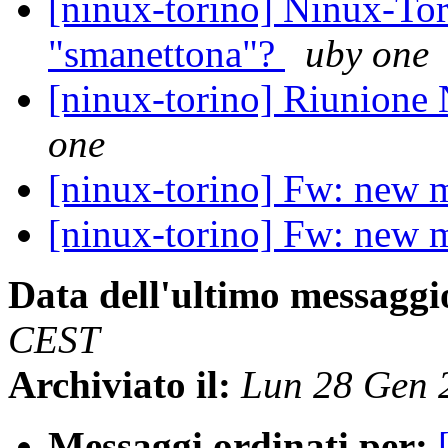
[ninux-torino] Ninux-Tor
"smanettona"?
uby one
[ninux-torino] Riunione
one
[ninux-torino] Fw: new
[ninux-torino] Fw: new
Data dell'ultimo messaggi
CEST
Archiviato il:
Lun 28 Gen 
Messaggi ordinati per: