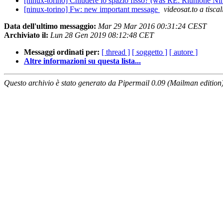
[ninux-torino] Chiudere lo spazio fisso? (was RE: Riunione Nin
[ninux-torino] Fw: new important message
videosat.to a tiscali
Data dell'ultimo messaggio:
Mar 29 Mar 2016 00:31:24 CEST
Archiviato il:
Lun 28 Gen 2019 08:12:48 CET
Messaggi ordinati per:
[ thread ]
[ soggetto ]
[ autore ]
Altre informazioni su questa lista...
Questo archivio è stato generato da Pipermail 0.09 (Mailman edition)