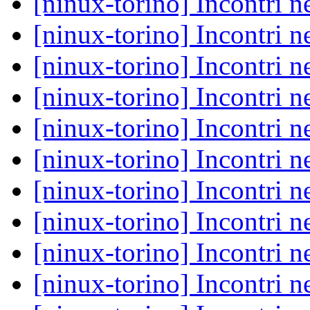
[ninux-torino] Incontri n
[ninux-torino] Incontri n
[ninux-torino] Incontri n
[ninux-torino] Incontri n
[ninux-torino] Incontri n
[ninux-torino] Incontri n
[ninux-torino] Incontri n
[ninux-torino] Incontri n
[ninux-torino] Incontri n
[ninux-torino] Incontri n