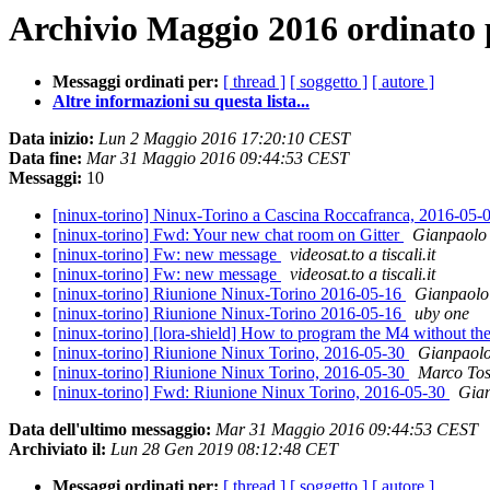
Archivio Maggio 2016 ordinato 
Messaggi ordinati per:
[ thread ]
[ soggetto ]
[ autore ]
Altre informazioni su questa lista...
Data inizio:
Lun 2 Maggio 2016 17:20:10 CEST
Data fine:
Mar 31 Maggio 2016 09:44:53 CEST
Messaggi:
10
[ninux-torino] Ninux-Torino a Cascina Roccafranca, 2016-05-
[ninux-torino] Fwd: Your new chat room on Gitter
Gianpaolo
[ninux-torino] Fw: new message
videosat.to a tiscali.it
[ninux-torino] Fw: new message
videosat.to a tiscali.it
[ninux-torino] Riunione Ninux-Torino 2016-05-16
Gianpaolo
[ninux-torino] Riunione Ninux-Torino 2016-05-16
uby one
[ninux-torino] [lora-shield] How to program the M4 without th
[ninux-torino] Riunione Ninux Torino, 2016-05-30
Gianpaol
[ninux-torino] Riunione Ninux Torino, 2016-05-30
Marco To
[ninux-torino] Fwd: Riunione Ninux Torino, 2016-05-30
Gia
Data dell'ultimo messaggio:
Mar 31 Maggio 2016 09:44:53 CEST
Archiviato il:
Lun 28 Gen 2019 08:12:48 CET
Messaggi ordinati per:
[ thread ]
[ soggetto ]
[ autore ]