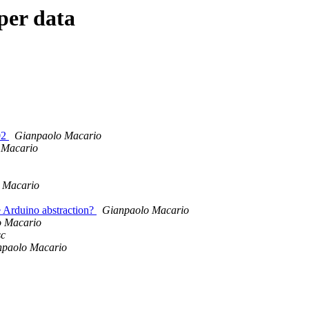
per data
02
Gianpaolo Macario
 Macario
 Macario
e Arduino abstraction?
Gianpaolo Macario
o Macario
sc
npaolo Macario