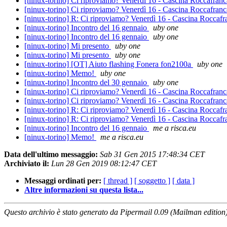
[ninux-torino] Ci riproviamo? Venerdì 16 - Cascina Roccafran
[ninux-torino] Ci riproviamo? Venerdì 16 - Cascina Roccafran
[ninux-torino] R: Ci riproviamo? Venerdì 16 - Cascina Roccaf
[ninux-torino] Incontro del 16 gennaio
uby one
[ninux-torino] Incontro del 16 gennaio
uby one
[ninux-torino] Mi presento
uby one
[ninux-torino] Mi presento
uby one
[ninux-torino] [OT] Aiuto flashing Fonera fon2100a
uby one
[ninux-torino] Memo!
uby one
[ninux-torino] Incontro del 30 gennaio
uby one
[ninux-torino] Ci riproviamo? Venerdì 16 - Cascina Roccafran
[ninux-torino] Ci riproviamo? Venerdì 16 - Cascina Roccafran
[ninux-torino] R: Ci riproviamo? Venerdì 16 - Cascina Roccaf
[ninux-torino] R: Ci riproviamo? Venerdì 16 - Cascina Roccaf
[ninux-torino] Incontro del 16 gennaio
me a risca.eu
[ninux-torino] Memo!
me a risca.eu
Data dell'ultimo messaggio:
Sab 31 Gen 2015 17:48:34 CET
Archiviato il:
Lun 28 Gen 2019 08:12:47 CET
Messaggi ordinati per:
[ thread ]
[ soggetto ]
[ data ]
Altre informazioni su questa lista...
Questo archivio è stato generato da Pipermail 0.09 (Mailman edition)