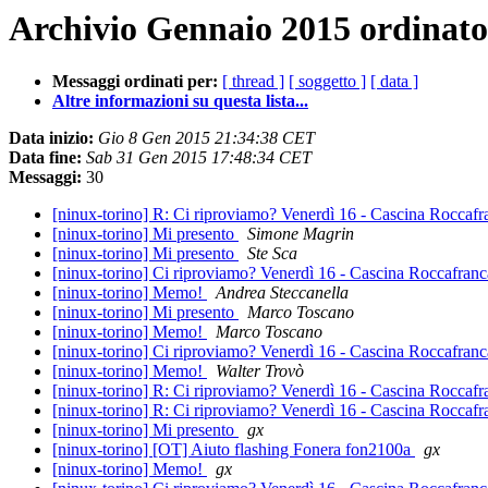
Archivio Gennaio 2015 ordinato
Messaggi ordinati per:
[ thread ]
[ soggetto ]
[ data ]
Altre informazioni su questa lista...
Data inizio:
Gio 8 Gen 2015 21:34:38 CET
Data fine:
Sab 31 Gen 2015 17:48:34 CET
Messaggi:
30
[ninux-torino] R: Ci riproviamo? Venerdì 16 - Cascina Roccaf
[ninux-torino] Mi presento
Simone Magrin
[ninux-torino] Mi presento
Ste Sca
[ninux-torino] Ci riproviamo? Venerdì 16 - Cascina Roccafran
[ninux-torino] Memo!
Andrea Steccanella
[ninux-torino] Mi presento
Marco Toscano
[ninux-torino] Memo!
Marco Toscano
[ninux-torino] Ci riproviamo? Venerdì 16 - Cascina Roccafran
[ninux-torino] Memo!
Walter Trovò
[ninux-torino] R: Ci riproviamo? Venerdì 16 - Cascina Roccaf
[ninux-torino] R: Ci riproviamo? Venerdì 16 - Cascina Roccaf
[ninux-torino] Mi presento
gx
[ninux-torino] [OT] Aiuto flashing Fonera fon2100a
gx
[ninux-torino] Memo!
gx